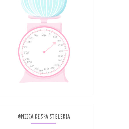
@MIICAKESPASTELERIA