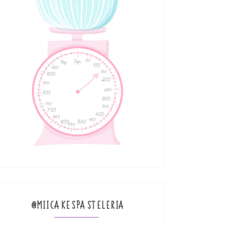
@MIICAKESPASTELERIA