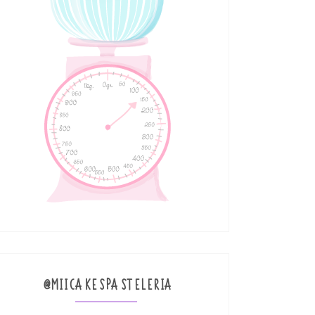
@MIICAKESPASTELERIA