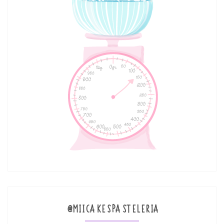
@MIICAKESPASTELERIA