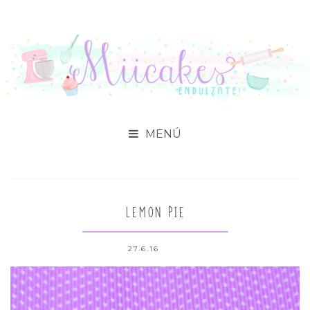

LEMON PIE
27.6.16