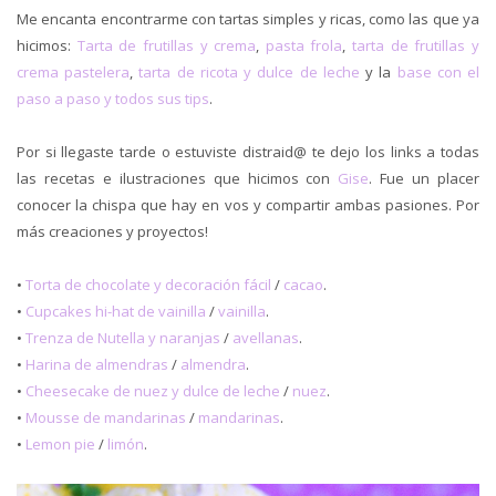
Me encanta encontrarme con tartas simples y ricas, como las que ya
hicimos:
Tarta de frutillas y crema
,
pasta frola
,
tarta de frutillas y
crema pastelera
,
tarta de ricota y dulce de leche
y la
base con el
paso a paso y todos sus tips
.
Por si llegaste tarde o estuviste distraid@ te dejo los links a todas
las recetas e ilustraciones que hicimos con
Gise
. Fue un placer
conocer la chispa que hay en vos y compartir ambas pasiones. Por
más creaciones y proyectos!
•
Torta de chocolate y decoración fácil
/
cacao
.
•
Cupcakes hi-hat de vainilla
/
vainilla
.
•
Trenza de Nutella y naranjas
/
avellanas
.
•
Harina de almendras
/
almendra
.
•
Cheesecake de nuez y dulce de leche
/
nuez
.
•
Mousse de mandarinas
/
mandarinas
.
•
Lemon pie
/
limón
.