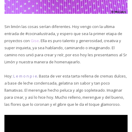
Sin limón las cosas serían diferentes. Hoy vengo con la ultima
entrada de #cocinailustrada, y espero que sea la primer etapa de
proyectos con
Gise
. Ella es puro talento y generosidad, creativa y
super inquieta, ya sea hablando, caminando o imaginando. El
camino nos unió para crear y reír, por eso hoy les presentamos al Sr
Limón y nuestra manera de homenajearlo.
Hoy:
L e m o n p i e
. Basta de ver esta tarta rellena de cremas dulces,
a base de leche condensada, gelatina sin sabor y tan poco
llamativas. El merengue hecho peluca y algo sopleteado. Imaginar
para crear, y así lo hice hoy. Mucho relleno, merengue y del bueno,
las flores que lo coronan y el gibre que le da el toque glamoroso.