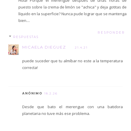
Hola! Porqué el merengue despues de unas horas de
puesto sobre la crema de limón se "achica" y deja gotitas de
líquido en la superficie? Nunca pude lograr que se mantenga
bien....
RESPONDER
RESPUESTAS
MICAELA DIEGUEZ
21.4.21
puede suceder que tu almíbar no este a la temperatura
correcta!
ANÓNIMO
18.2.26
Desde que bato el merengue con una batidora
planetaria no tuve más ese problema.