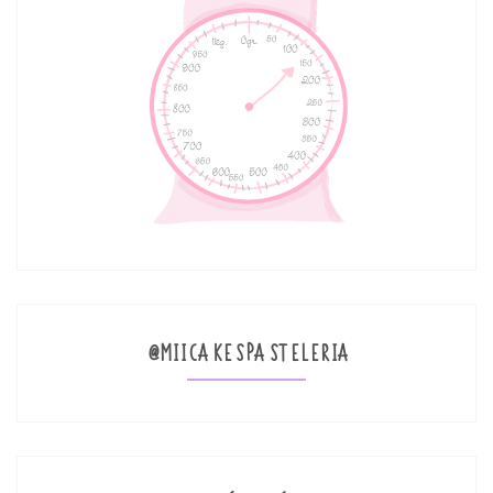
@MIICAKESPASTELERIA