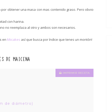
a por obtener una masa con mas contenido graso. Pero obvio
itad con harina.
 uno no reemplaza al otro y ambos son necesarios.
as en
Miicakes
así que busca por índice que tenes un montón!
ES DE MAICENA
IMPRIMIR RECETA
cm de diámetro)