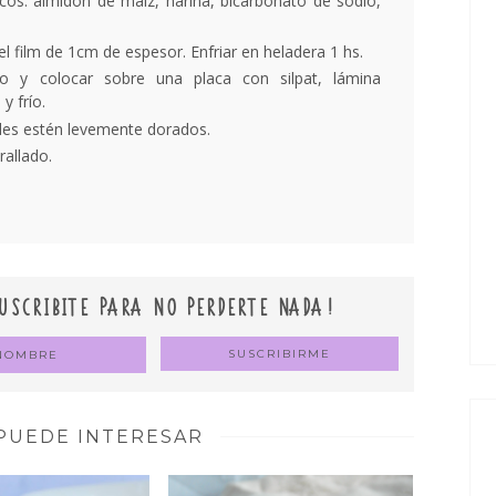
cos: almidón de maíz, harina, bicarbonato de sodio,
el film de 1cm de espesor. Enfriar en heladera 1 hs.
o y colocar sobre una placa con silpat, lámina
 frío.
des estén levemente dorados.
rallado.
USCRIBITE PARA NO PERDERTE NADA!
PUEDE INTERESAR