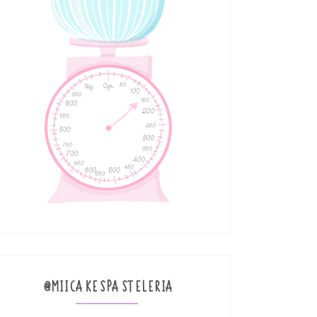
@MIICAKESPASTELERIA