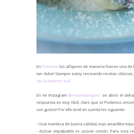
En
Pinterest
los alfajores de maicena fueron una de l
tan dulce! Siempre estoy recreando recetas clásicas,
ver la anterior acá!
En mi Instagram
@micaeladieguez
se abrió el debat
respuesta es muy fácil, claro que si! Podemos encon
son gustos! Por ello tené en cuenta los siguiente:
- Usar manteca de buena calidad, mas amarillita mejo
- Azúcar impalpable vs azúcar común. Para esta r