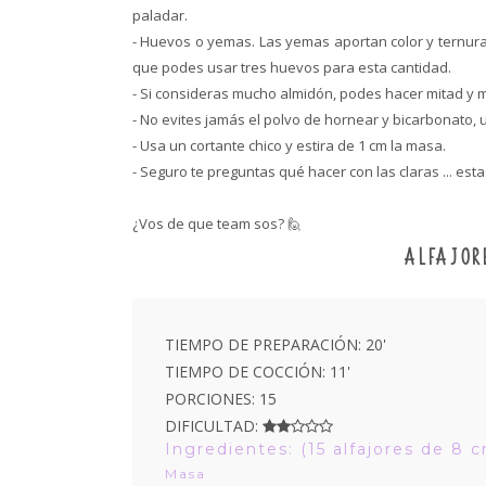
paladar.
- Huevos o yemas. Las yemas aportan color y ternur
que podes usar tres huevos para esta cantidad.
- Si consideras mucho almidón, podes hacer mitad y m
- No evites jamás el polvo de hornear y bicarbonato,
- Usa un cortante chico y estira de 1 cm la masa.
- Seguro te preguntas qué hacer con las claras ... est
¿Vos de que team sos? 🙋
ALFAJOR
TIEMPO DE PREPARACIÓN: 20'
TIEMPO DE COCCIÓN: 11'
PORCIONES: 15
DIFICULTAD:
Ingredientes: (15 alfajores de 8 
Masa