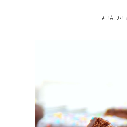
ALFAJORE
1