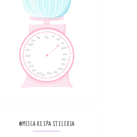
@MIICAKESPASTELERIA