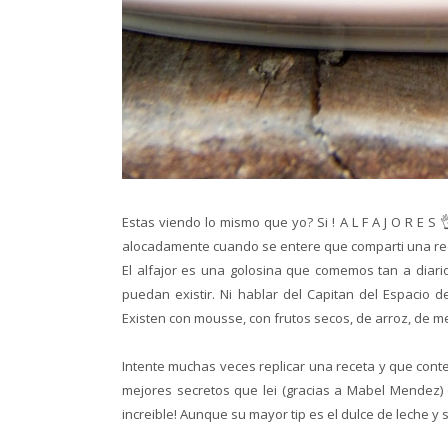
Estas viendo lo mismo que yo? Si ! A L F A J O R E S
alocadamente cuando se entere que comparti una rec
El alfajor es una golosina que comemos tan a diar
puedan existir. Ni hablar del Capitan del Espacio d
Existen con mousse, con frutos secos, de arroz, de me
Intente muchas veces replicar una receta y que conte
mejores secretos que lei (gracias a Mabel Mendez) 
increible! Aunque su mayor tip es el dulce de leche y 