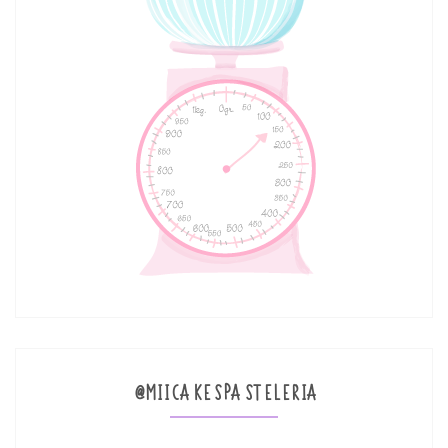
@MIICAKESPASTELERIA