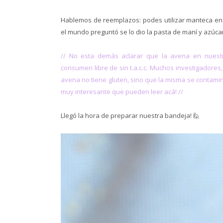
Hablemos de reemplazos: podes utilizar manteca en s
el mundo preguntó se lo dio la pasta de maní y azúcar
// No esta demás aclarar que la avena en nuest
consumen libre de sin t.a.c.c. Muchos investigadores, 
avena no tiene gluten, sino que la misma se contamin
muy interesante que pueden leer acá! //
Llegó la hora de preparar nuestra bandeja! 🙋