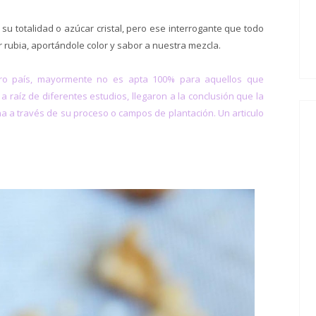
u totalidad o azúcar cristal, pero ese interrogante que todo
 rubia, aportándole color y sabor a nuestra mezcla.
ro país, mayormente no es apta 100% para aquellos que
a raíz de diferentes estudios, llegaron a la conclusión que la
a a través de su proceso o campos de plantación. Un articulo